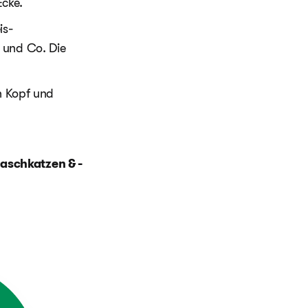
cke.
is-
 und Co. Die
n Kopf und
aschkatzen & -