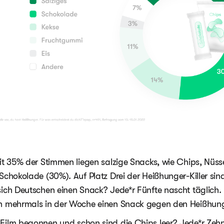
mit 35% der Stimmen liegen salzige Snacks, wie Chips, Nüs
Schokolade (30%). Auf Platz Drei der Heißhunger-Killer sin
sich Deutschen einen Snack? Jede*r Fünfte nascht täglich.
ch mehrmals in der Woche einen Snack gegen den Heißhung
Film begonnen und schon sind die Chips leer? Jede*r Zeh